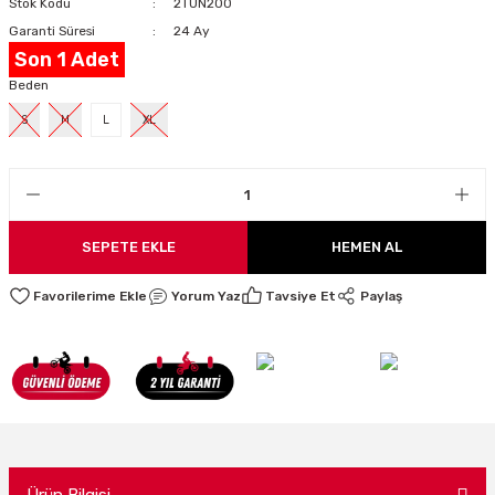
Stok Kodu
2TUN200
LARI
Garanti Süresi
24 Ay
Son 1 Adet
Beden
S
M
L
XL
I
SEPETE EKLE
HEMEN AL
Yorum Yaz
Tavsiye Et
Paylaş
Ürün Bilgisi