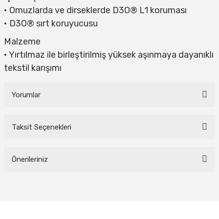
• Omuzlarda ve dirseklerde D3O® L1 koruması
• D3O® sırt koruyucusu
Malzeme
• Yırtılmaz ile birleştirilmiş yüksek aşınmaya dayanıklı
tekstil karışımı
Yorumlar
Taksit Seçenekleri
Bu ürüne ilk yorumu siz yapın!
Önerileriniz
Yorum Yaz
Bu ürünün fiyat bilgisi, resim, ürün açıklamalarında ve diğer konularda
yetersiz gördüğünüz noktaları öneri formunu kullanarak tarafımıza
iletebilirsiniz.
Görüş ve önerileriniz için teşekkür ederiz.