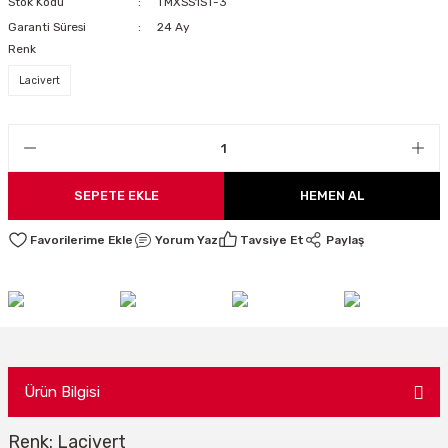
Stok Kodu
TMXSS1ST-3
LARI
Garanti Süresi
24 Ay
Renk
Lacivert
I
SEPETE EKLE
HEMEN AL
Yorum Yaz
Tavsiye Et
Paylaş
Ürün Bilgisi
Renk: Lacivert