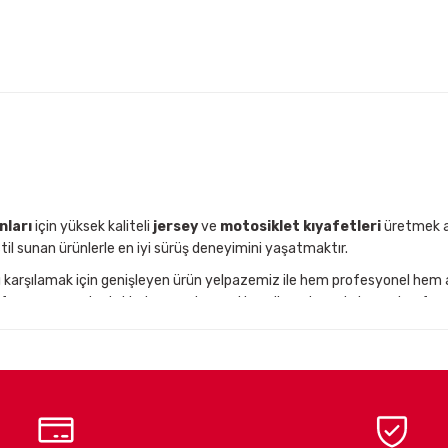
Gönder
nları
için yüksek kaliteli
jersey
ve
motosiklet kıyafetleri
üretmek am
til sunan ürünlerle en iyi sürüş deneyimini yaşatmaktır.
nı karşılamak için genişleyen ürün yelpazemiz ile hem profesyonel hem
performansınızı desteklerken, zorlu arazi koşullarında maksimum konfor s
n motosiklet ekipman markalarından olan
Kenny
,
Nordcode
ve
Easyblo
t kullanıcılarını, en yeni teknolojilerle donatılmış yüksek kaliteli
motos