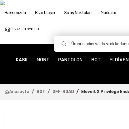
Hakkımızda
Bize Ulaşın
Satış Noktaları
Markalar
0 533 58 020 58
KASK
MONT
PANTOLON
BOT
ELDİVEN
Anasayfa
BOT
OFF-ROAD
Eleveit X Privilege En