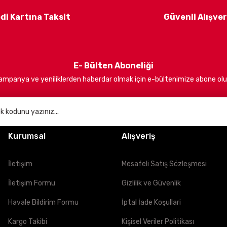
larını en iyi şekilde anlayarak onlara yüksek performanslı, güvenli ve
alışıyoruz.
di Kartına Taksit
Güvenli Alışver
E- Bülten Aboneliği
ampanya ve yeniliklerden haberdar olmak için e-bültenimize abone olu
bir etki yaratmayı ve kullanıcılarımıza daima en iyi hizmeti sunmayı hed
Kurumsal
Alışveriş
İletişim
Mesafeli Satış Sözleşmesi
İletişim Formu
Gizlilik ve Güvenlik
Havale Bildirim Formu
İptal İade Koşullari
Kargo Takibi
Kişisel Veriler Politikası