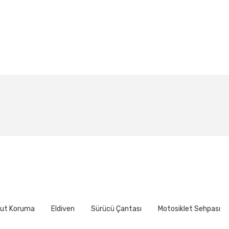
larda yetersiz gördüğünüz noktaları öneri formunu kullanarak tarafımıza ile
Bu ürüne ilk yorumu siz yapın!
Yorum Yaz
ut Koruma
Eldiven
Sürücü Çantası
Motosiklet Sehpası