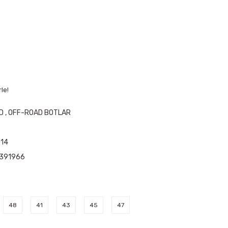
le!
D
,
OFF-ROAD BOTLAR
14
391966
48
41
43
45
47