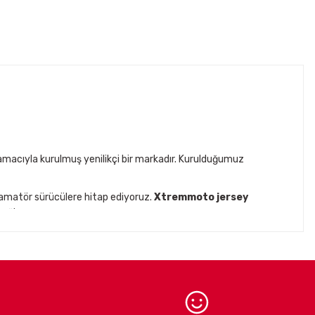
acıyla kurulmuş yenilikçi bir markadır. Kurulduğumuz
 amatör sürücülere hitap ediyoruz.
Xtremmoto jersey
ağlar.
ck
gibi prestijli markaların
Türkiye distribütörlüğünü
iklet ekipmanları ve aksesuarları
ile