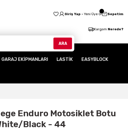
Giriş Yap -
Yeni Üye Ol
Sepetim
Kargom
Nerede?
ARA
GARAJ EKİPMANLARI
LASTİK
EASYBLOCK
ilege Enduro Motosiklet Botu
hite/Black - 44