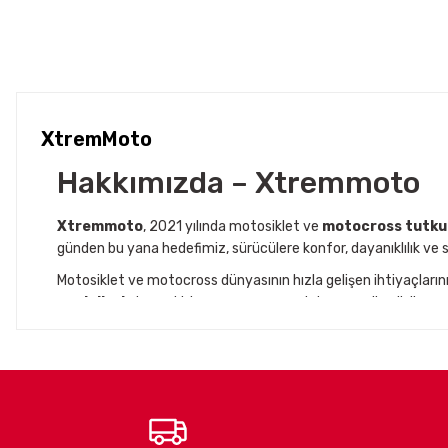
XtremMoto
Hakkımızda – Xtremmoto
Xtremmoto
, 2021 yılında motosiklet ve
motocross tutku
günden bu yana hedefimiz, sürücülere konfor, dayanıklılık ve s
Motosiklet ve motocross dünyasının hızla gelişen ihtiyaçları
modelleri
, dayanıklı kumaş yapısı ve şık tasarımı ile sürüş 
Aynı zamanda
Jaccover
iş birliğiyle, Avrupa’nın önde gele
yürütüyoruz. Bu iş ortaklıkları sayesinde, Türkiye’deki motosikle
buluşturuyoruz.
Misyonumuz