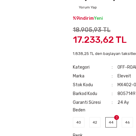
Yorum Yap
%9
indirim
Yeni
18.905,93 TL
17.233,62 TL
1.838,25 TL den başlayan taksitler
Kategori
OFF-ROA
Marka
Eleveit
Stok Kodu
MX402-0
Barkod Kodu
8057149
Garanti Süresi
24 Ay
Beden
40
42
44
46
Renk