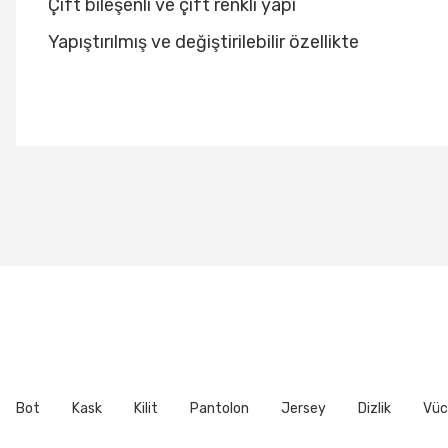
Çift bileşenli ve çift renkli yapı
Yapıştırılmış ve değiştirilebilir özellikte
Bu ürünün fiyat bilgisi, resim, ürün açıklamalarında ve diğer konu
Görüş ve önerileriniz için teşekkür ederiz.
Ürün resmi kalitesiz, bozuk veya görüntülenemiyor.
Ürün açıklamasında eksik bilgiler bulunuyor.
Ürün bilgilerinde hatalar bulunuyor.
Ürün fiyatı diğer sitelerden daha pahalı.
Bu ürüne benzer farklı alternatifler olmalı.
Bot
Kask
Kilit
Pantolon
Jersey
Dizlik
Vüc