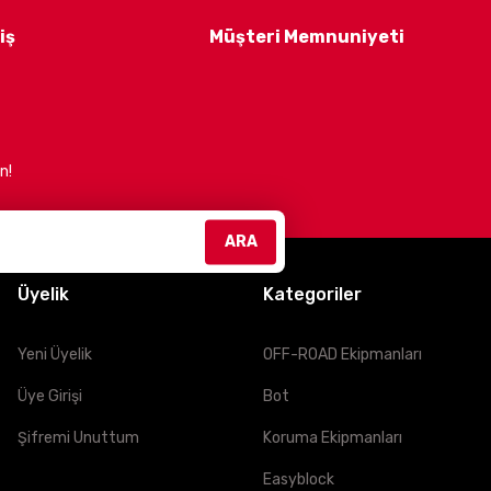
 estetik ürünler sunmaktır.
Müşteri memnuniyetini
iş
Müşteri Memnuniyeti
n!
efliyoruz. Güvenli, konforlu ve şık sürüşler için bizimle
ARA
Üyelik
Kategoriler
Yeni Üyelik
OFF-ROAD Ekipmanları
Üye Girişi
Bot
Şifremi Unuttum
Koruma Ekipmanları
Easyblock