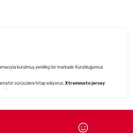
acıyla kurulmuş yenilikçi bir markadır. Kurulduğumuz
 amatör sürücülere hitap ediyoruz.
Xtremmoto jersey
ağlar.
ck
gibi prestijli markaların
Türkiye distribütörlüğünü
iklet ekipmanları ve aksesuarları
ile