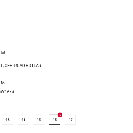
le!
D
,
OFF-ROAD BOTLAR
15
391973
48
41
43
45
47