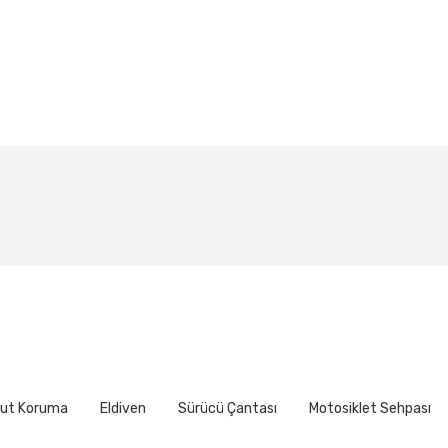
larda yetersiz gördüğünüz noktaları öneri formunu kullanarak tarafımıza ile
Bu ürüne ilk yorumu siz yapın!
Yorum Yaz
ut Koruma
Eldiven
Sürücü Çantası
Motosiklet Sehpası