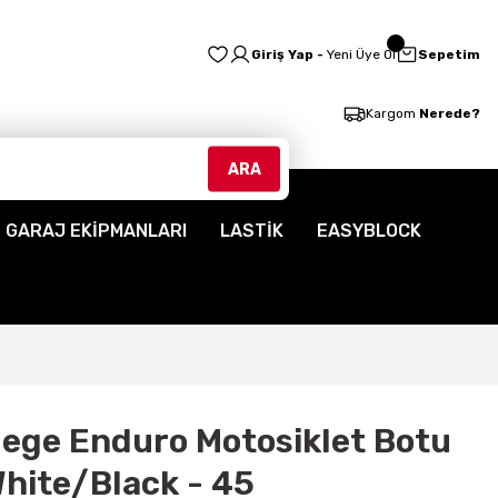
Giriş Yap -
Yeni Üye Ol
Sepetim
Kargom
Nerede?
ARA
GARAJ EKİPMANLARI
LASTİK
EASYBLOCK
ilege Enduro Motosiklet Botu
hite/Black - 45