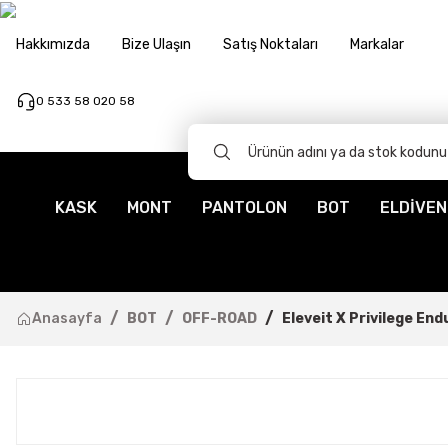
Hakkımızda
Bize Ulaşın
Satış Noktaları
Markalar
0 533 58 020 58
KASK
MONT
PANTOLON
BOT
ELDİVEN
Anasayfa
BOT
OFF-ROAD
Eleveit X Privilege En