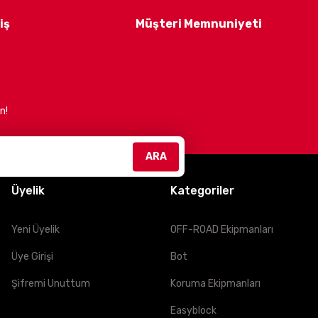
 estetik ürünler sunmaktır.
Müşteri memnuniyetini
iş
Müşteri Memnuniyeti
n!
efliyoruz. Güvenli, konforlu ve şık sürüşler için bizimle
ARA
Üyelik
Kategoriler
Yeni Üyelik
OFF-ROAD Ekipmanları
Üye Girişi
Bot
Şifremi Unuttum
Koruma Ekipmanları
Easyblock