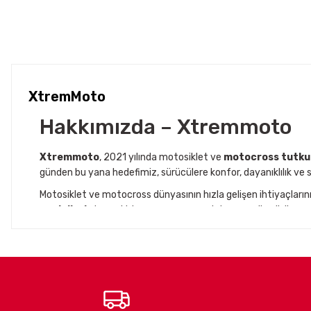
XtremMoto
Hakkımızda – Xtremmoto
Xtremmoto
, 2021 yılında motosiklet ve
motocross tutku
günden bu yana hedefimiz, sürücülere konfor, dayanıklılık ve s
Motosiklet ve motocross dünyasının hızla gelişen ihtiyaçları
modelleri
, dayanıklı kumaş yapısı ve şık tasarımı ile sürüş 
Aynı zamanda
Jaccover
iş birliğiyle, Avrupa’nın önde gele
yürütüyoruz. Bu iş ortaklıkları sayesinde, Türkiye’deki motosikle
buluşturuyoruz.
Misyonumuz