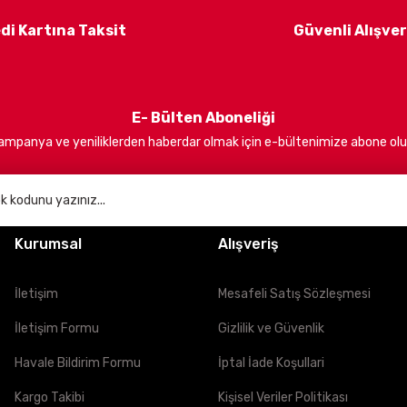
larını en iyi şekilde anlayarak onlara yüksek performanslı, güvenli ve
alışıyoruz.
di Kartına Taksit
Güvenli Alışver
E- Bülten Aboneliği
ampanya ve yeniliklerden haberdar olmak için e-bültenimize abone olu
bir etki yaratmayı ve kullanıcılarımıza daima en iyi hizmeti sunmayı hed
Kurumsal
Alışveriş
İletişim
Mesafeli Satış Sözleşmesi
İletişim Formu
Gizlilik ve Güvenlik
Havale Bildirim Formu
İptal İade Koşullari
Kargo Takibi
Kişisel Veriler Politikası