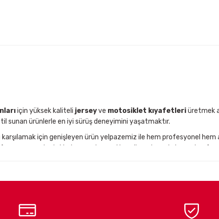
Gönder
nları
için yüksek kaliteli
jersey
ve
motosiklet kıyafetleri
üretmek am
til sunan ürünlerle en iyi sürüş deneyimini yaşatmaktır.
nı karşılamak için genişleyen ürün yelpazemiz ile hem profesyonel hem
performansınızı desteklerken, zorlu arazi koşullarında maksimum konfor s
n motosiklet ekipman markalarından olan
Kenny
,
Nordcode
ve
Easyblo
t kullanıcılarını, en yeni teknolojilerle donatılmış yüksek kaliteli
motos