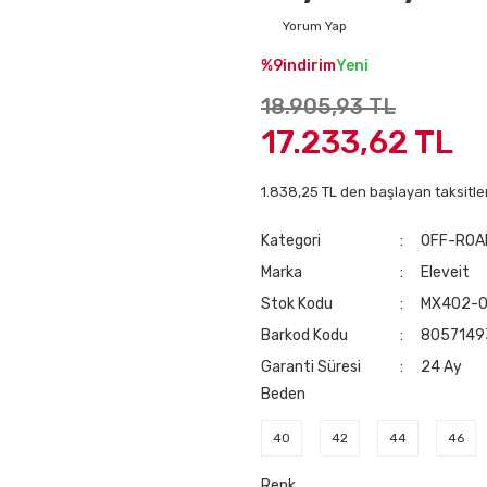
Yorum Yap
%9
indirim
Yeni
18.905,93 TL
17.233,62 TL
1.838,25 TL den başlayan taksitler
Kategori
OFF-ROA
Marka
Eleveit
Stok Kodu
MX402-0
Barkod Kodu
8057149
Garanti Süresi
24 Ay
Beden
40
42
44
46
Renk