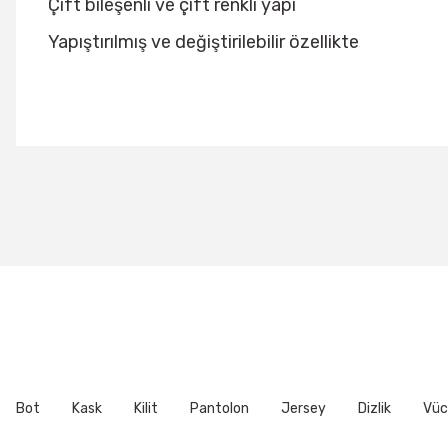
Çift bileşenli ve çift renkli yapı
Yapıştırılmış ve değiştirilebilir özellikte
Bu ürünün fiyat bilgisi, resim, ürün açıklamalarında ve diğer konu
Görüş ve önerileriniz için teşekkür ederiz.
Ürün resmi kalitesiz, bozuk veya görüntülenemiyor.
Ürün açıklamasında eksik bilgiler bulunuyor.
Ürün bilgilerinde hatalar bulunuyor.
Ürün fiyatı diğer sitelerden daha pahalı.
Bu ürüne benzer farklı alternatifler olmalı.
Bot
Kask
Kilit
Pantolon
Jersey
Dizlik
Vüc