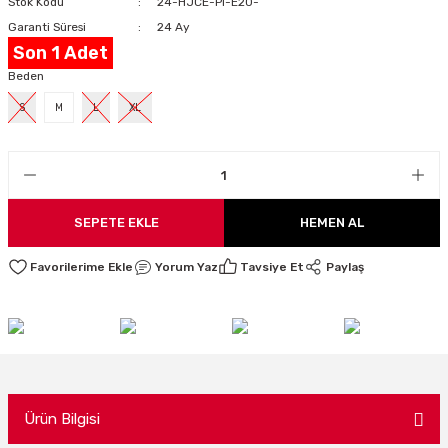
Stok Kodu
24-HJCE-PI-E20-
LARI
Garanti Süresi
24 Ay
Son 1 Adet
Beden
S
M
L
XL
I
SEPETE EKLE
HEMEN AL
Yorum Yaz
Tavsiye Et
Paylaş
Ürün Bilgisi