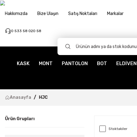
Hakkımızda
Bize Ulaşın
Satış Noktaları
Markalar
0 533 58 020 58
KASK
MONT
PANTOLON
BOT
ELDİVEN
Anasayfa
HJC
Ürün Grupları
Stoktakiler