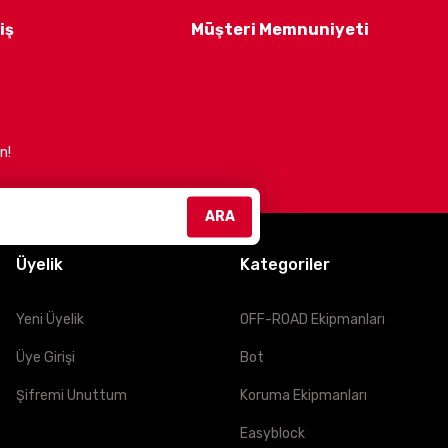
iş
Müşteri Memnuniyeti
n!
ARA
Üyelik
Kategoriler
Yeni Üyelik
OFF-ROAD Ekipmanları
Üye Girişi
Bot
Şifremi Unuttum
Koruma Ekipmanları
Easyblock