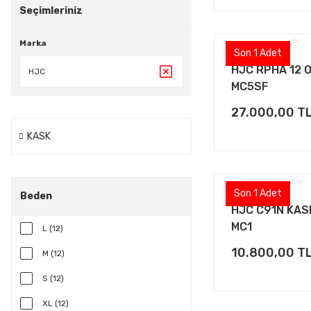
Seçimleriniz
Marka
Son 1 Adet
HJC RPHA 12 
HJC
MC5SF
27.000,00 T
KASK
Son 1 Adet
Beden
HJC C91N KAS
MC1
L (12)
10.800,00 T
M (12)
S (12)
XL (12)