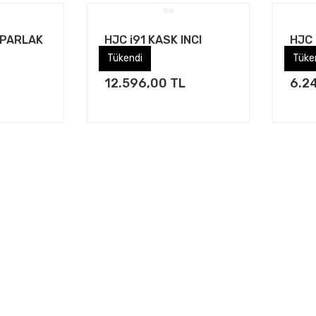
 PARLAK
HJC i91 KASK INCI
HJC
BEYAZI
MC2
Tükendi
Tükendi
Tüke
Tüke
12.596,00 TL
6.2