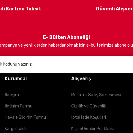
di Kartına Taksit
Güvenli Alışver
E- Bülten Aboneliği
ampanya ve yeniliklerden haberdar olmak için e-bültenimize abone olu
Kurumsal
Alışveriş
İletişim
Mesafeli Satış Sözleşmesi
İletişim Formu
Gizlilik ve Güvenlik
Havale Bildirim Formu
İptal İade Koşullari
Kargo Takibi
Kişisel Veriler Politikası