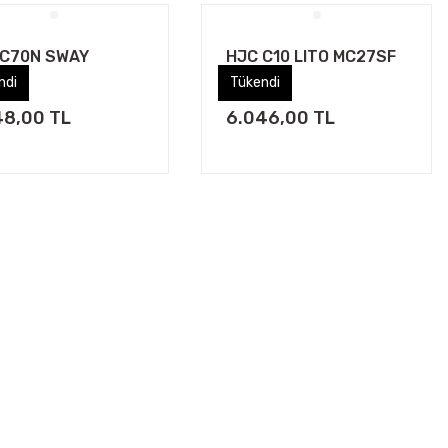
 C70N SWAY
HJC C10 LITO MC27SF
SF
ndi
ndi
Tükendi
Tükendi
48,00 TL
6.046,00 TL