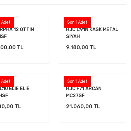
1 Adet
Son 1 Adet
RPHA 12 OTTIN
HJC C91N KASK METAL
1SF
SİYAH
000,00 TL
9.180,00 TL
1 Adet
Son 1 Adet
C10 ELIE ELIE
HJC F71 ARCAN
HSF
MC27SF
80,00 TL
21.060,00 TL