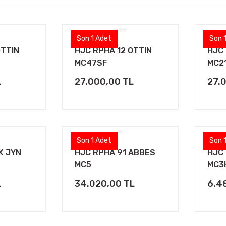
Son 1 Adet
Son 
OTTIN
HJC RPHA 12 OTTIN
HJC 
MC47SF
MC2
L
27.000,00 TL
27.
Son 1 Adet
Son 
K JYN
HJC RPHA 91 ABBES
HJC 
MC5
MC3
L
34.020,00 TL
6.4